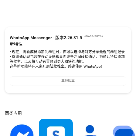
群聊功能，与他人保持联系
与亲朋好友保持联系。有了端到端加密群聊，你可以跨移动设备和桌面设备分
享消息、照片、视频和文档。
实时保持联系
你可以仅与个人聊天或群聊中的成员共享你的位置，并可随时停止共享。还可
录制语音消息，快速与对方取得联系。
(
06-08-2026
)
WhatsApp Messenger - 版本2.26.31.5
新特性
动态助你分享每日精彩时刻
• 现在，将新成员添加到群组时，你可以选择与对方分享最近的群组记录
你可以使用动态功能分享文字、照片、视频和动图更新，这些内容会在 24 小时
• 群组通话现包含在移动设备和桌面设备之间转接通话、为通话链接添加
后自动消失。你可以选择与所有联系人分享动态帖子，也可以选择仅与选定联
等候室，以及将互动者置顶到更大图块的功能。
系人分享。
这些新功能将在未来几周陆续推出。感谢使用 WhatsApp！
在 Wear OS 手表上使用 WhatsApp 继续对话、回复消息和接听通话，一切尽在
手腕上实现。而且，你可以利用功能块和复杂功能轻松访问聊天和发送语音消
其他版本
息。
*在部分地区，WhatsApp 会使用短信验证对你的电话号码进行身份验证和保障
交易安全。
*可能会产生流量费用。请联系你的运营商了解详情。
______________________________________________________________
如果你有任何反馈或疑问，请前往 WhatsApp >“设置”>“帮助”>“联系我们”。
同类应用
服务条款：https://www.whatsapp.com/legal/terms-of-service
了解有关私密收发 WhatsApp 消息的更多信息：
https://www.whatsapp.com/privacy
详细了解 WhatsApp 安全：https://www.whatsapp.com/security