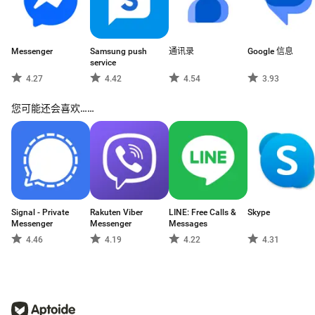
Messenger
Samsung push
通讯录
Google 信息
service
4.27
4.42
4.54
3.93
您可能还会喜欢……
Signal - Private
Rakuten Viber
LINE: Free Calls &
Skype
Messenger
Messenger
Messages
4.46
4.19
4.22
4.31